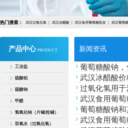
热门搜索：
武汉过氧化氢
武汉冰醋酸
武汉食用葡萄糖批发
武汉葡萄
产品中心
新闻资讯
PRODUCT
葡萄糖酸钠，
工业盐
武汉冰醋酸价
工业盐
硫酸铝
硫酸铝
过氧化氢用于
工业盐
硫酸钠
硫酸钠
硫酸铝
武汉食用葡萄
工业盐
甲醛
甲醛
硫酸钠
葡萄糖酸钠和
硫酸铝
橡胶系列
工业盐
氢氧化钠（片碱|粒碱）
甲醛
硫酸钠
武汉食用葡萄
氢氧化钠（片碱|粒碱）
硫酸铝
橡胶系列
工业盐
双氧水（过氧化氢）
甲醛