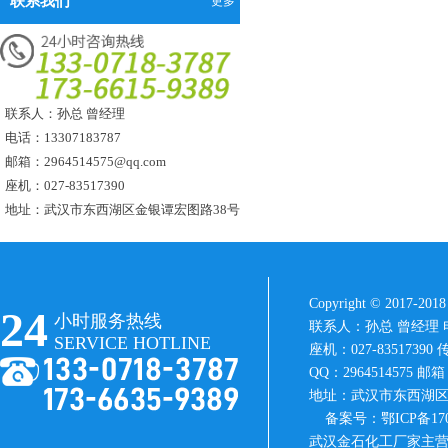
联系我们
更多
镀铜系列
元明粉
水处理系列
防老剂
次亚磷酸钠
金属表面系列
重铬酸钾
氯化铵
三聚磷酸钠
电镀系列
多聚甲醛
镀铜系列
橡胶促进剂
氯化钾
水处理系列
葡萄糖酸钠
五水偏硅酸钠
金属表面系列
重铬酸钾
电镀系列
凡士林
氯化锌
镀铜系列
氢氧化钙
磷酸
水处理系列
金属表面系列
滑石粉
酒石酸钾钠
电镀系列
硫酸亚铁
纯碱
联系人：孙总 曾经理
镀铜系列
石墨粉
电话：13307183787
金属表面系列
聚丙烯酰胺
铬酸酐
电镀系列
邮箱：2964514575@qq.com
列克纳胶
硅藻土
亚硝酸钠
金属表面系列
座机：027-83517390
四氯化碳
氯化钙
硫脲
地址：武汉市东西湖区金银谭宏图路38号
氧化锌
聚合氯化铝
丁二酸
活性白土
硫酸钴
氯酸钠
硝酸钴
Copyright © 201
24
小时服务热线
盐酸
硝酸钠
联系人：孙总 曾经理 电话：1
SERVICE HOTLINE
座机：027-83517390 传
消泡剂
苯骈三氮唑
QQ：2964514575 邮箱：
地址：武汉市东西湖区
备案号：
鄂ICP备170
武汉金石化工厂家主