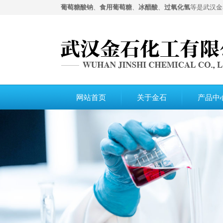
葡萄糖酸钠
、
食用葡萄糖
、
冰醋酸
、
过氧化氢
等是武汉金
网站首页
关于金石
产品中