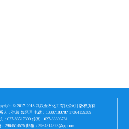
opyright © 2017-2018 武汉金石化工有限公司 | 版权所有
系人：孙总 曾经理 电话：13307183787 17364159389
：027-83517390 传真：027-83306781
：2964514575 邮箱：2964514575@qq.com