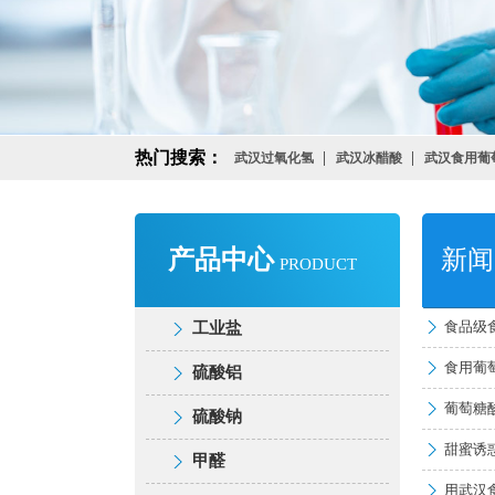
热门搜索：
武汉过氧化氢
武汉冰醋酸
武汉食用葡
产品中心
新闻
PRODUCT
食品级
工业盐
工业盐
食用葡
硫酸铝
硫酸铝
葡萄糖
工业盐
硫酸钠
硫酸钠
硫酸铝
甜蜜诱
工业盐
甲醛
甲醛
硫酸钠
硫酸铝
用武汉