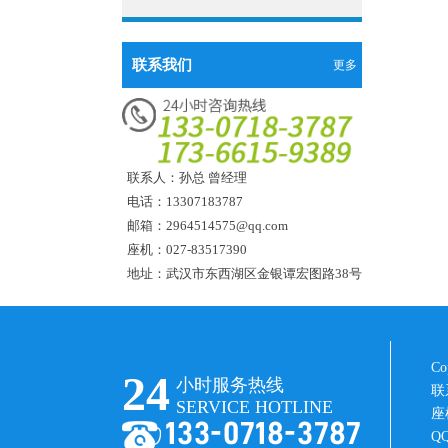
金属表面系列
重铬酸钾
氨水
电镀系列
多聚甲醛
炭黑
镀锌光亮剂
镀铜系列
元明粉
二氧化氯
十二烷基硫酸钠
水处理系列
硫酸锌
金属表面系列
重铬酸钾
防焦剂
硫酸铜
电镀系列
多聚甲醛
精制氯化钙
EDTA二钠
联系我们
更多
镀铜系列
元明粉
水处理系列
防老剂
次亚磷酸钠
金属表面系列
重铬酸钾
氯化铵
三聚磷酸钠
电镀系列
多聚甲醛
镀铜系列
橡胶促进剂
氯化钾
水处理系列
葡萄糖酸钠
五水偏硅酸钠
金属表面系列
重铬酸钾
电镀系列
凡士林
氯化锌
镀铜系列
氢氧化钙
磷酸
水处理系列
金属表面系列
滑石粉
酒石酸钾钠
电镀系列
硫酸亚铁
纯碱
联系人：孙总 曾经理
镀铜系列
石墨粉
电话：13307183787
金属表面系列
聚丙烯酰胺
铬酸酐
电镀系列
邮箱：2964514575@qq.com
列克纳胶
硅藻土
亚硝酸钠
金属表面系列
座机：027-83517390
四氯化碳
氯化钙
硫脲
地址：武汉市东西湖区金银谭宏图路38号
氧化锌
聚合氯化铝
丁二酸
活性白土
硫酸钴
氯酸钠
硝酸钴
C
24
小时服务热线
盐酸
硝酸钠
联
SERVICE HOTLINE
座机
消泡剂
苯骈三氮唑
QQ